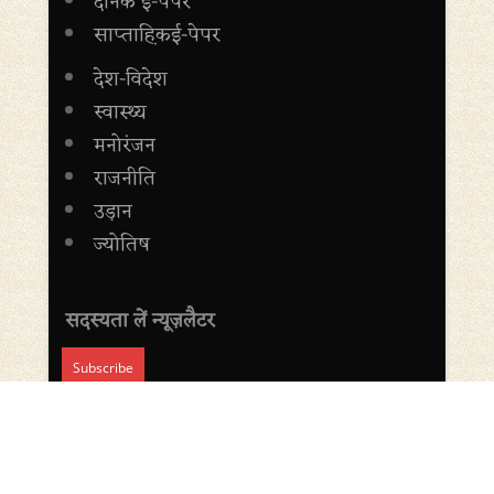
दैनिक ई-पेपर
साप्ताह़िकई-पेपर
देश-विदेश
स्वास्थ्य
मनोरंजन
राजनीति
उड़ान
ज्योतिष
सदस्यता लें न्यूज़लैटर
Copyright © 2014-20 AdbhutSamachar Website Designed by
logicalinfotech.in