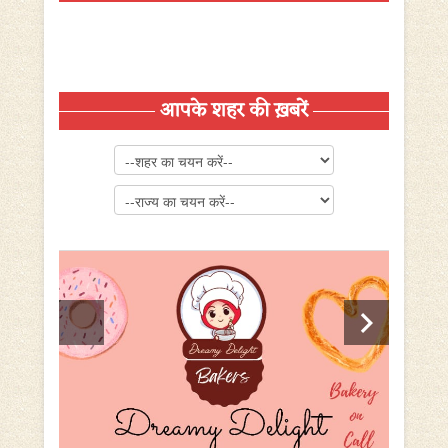
आपके शहर की ख़बरें