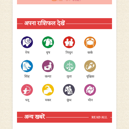
अपना राशिफल देखें
मेष
वृष
मिथुन
कर्क
सिंह
कन्या
तुला
वृश्चिक
धनु
मकर
कुंभ
मीन
अन्य खबरें
READ ALL