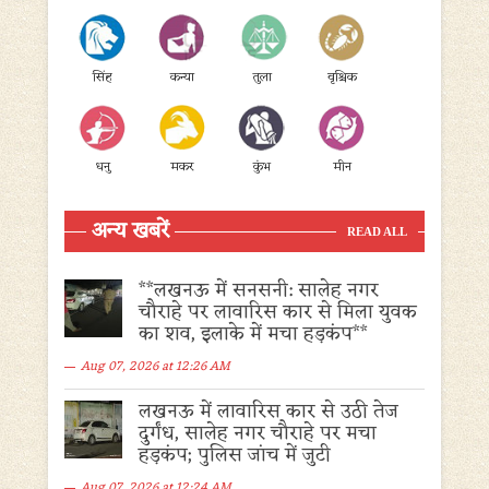
सिंह
कन्या
तुला
वृश्चिक
धनु
मकर
कुंभ
मीन
अन्य खबरें
READ ALL
**लखनऊ में सनसनी: सालेह नगर
चौराहे पर लावारिस कार से मिला युवक
का शव, इलाके में मचा हड़कंप**
Aug 07, 2026 at 12:26 AM
लखनऊ में लावारिस कार से उठी तेज
दुर्गंध, सालेह नगर चौराहे पर मचा
हड़कंप; पुलिस जांच में जुटी
Aug 07, 2026 at 12:24 AM