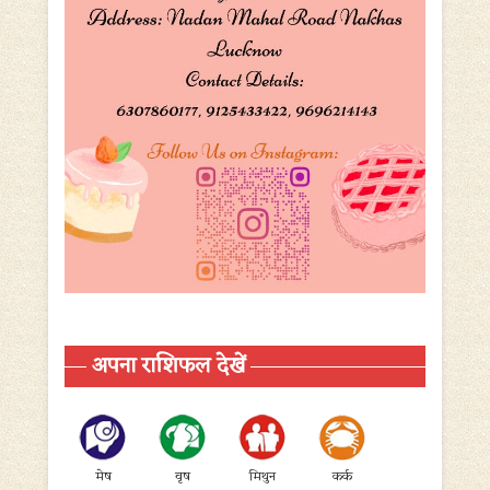
अपना राशिफल देखें
मेष
वृष
मिथुन
कर्क