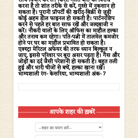
सोच-विचार कर लें। किसी गलत बात का विरोध
करना है तो शांत तरीके से करें, गुस्से में नुकसान हो
सकता है। पुरानी प्रॉपर्टी की खरीद-बिक्री से जुड़ी
कोई अहम डील फाइनल हो सकती है। पार्टनरशिप
करने से पहले हर बात साफ रखें और जल्दबाजी न
करें। नौकरी वालों के लिए ऑफिस का माहौल हल्का
और तनाव कम रहेगा। पति-पत्नी में तालमेल कमजोर
होने पर घर का माहौल प्रभावित हो सकता है।
एक्स्ट्रा मेरिटल अफेयर की तरफ ध्यान बिल्कुल न
जाए, इससे परिवार पर बुरा असर पड़ता है। गैस और
जोड़ों का दर्द जैसी परेशानी हो सकती है। बहुत तली
हुई और भारी चीजों से बचें, हल्का खाना रखें।
भाग्यशाली रंग-
केसरिया,
भाग्यशाली अंक-
7
आपके शहर की ख़बरें