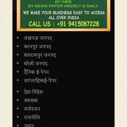
लखनऊ जनपद
कानपुर जनपद
बलरामपुर जनपद
बरेली जनपद
दैनिक ई-पेपर
साप्ताह़िकई-पेपर
देश-विदेश
स्वास्थ्य
मनोरंजन
राजनीति
उड़ान