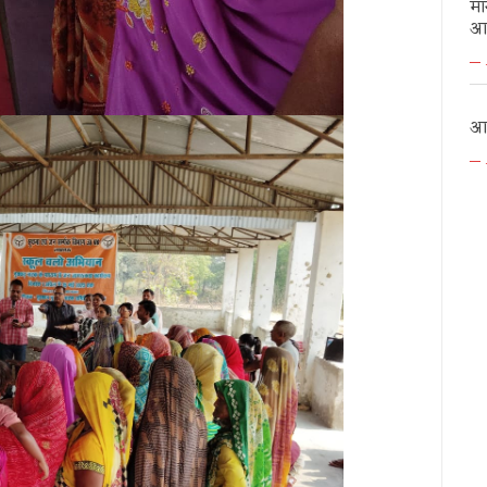
मा
आर
आद