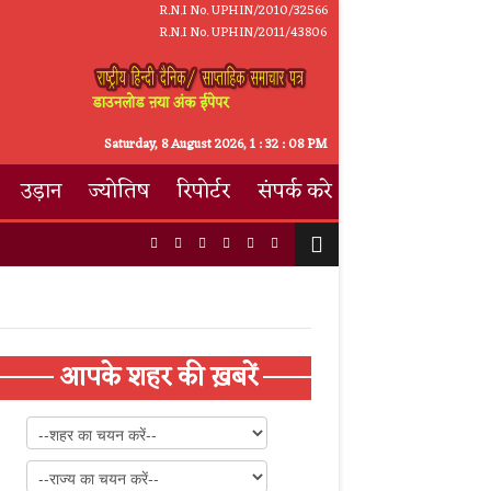
R.N.I No. UPHIN/2010/32566
R.N.I No. UPHIN/2011/43806
डाउनलोड ऩया अंक ईपेपर
Saturday, 8 August 2026,
1
:
32
:
09 PM
उड़ान
ज्योतिष
रिपोर्टर
संपर्क करे
आपके शहर की ख़बरें