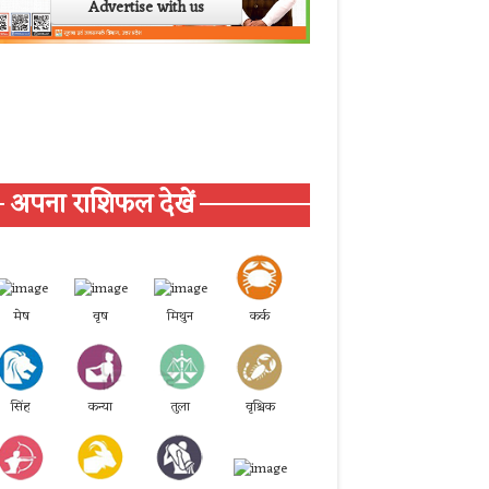
Advertise with us
अपना राशिफल देखें
मेष
वृष
मिथुन
कर्क
सिंह
कन्या
तुला
वृश्चिक