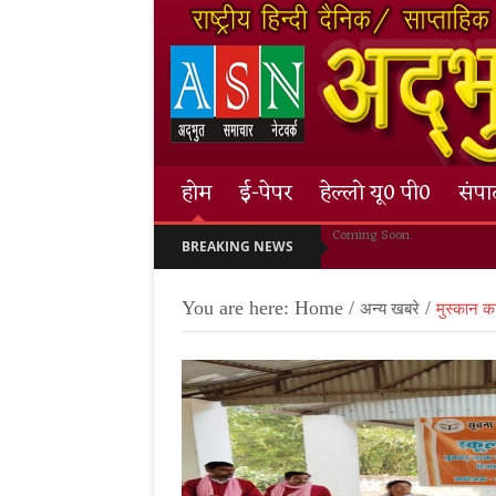
होम
ई-पेपर
हेल्लो यू0 पी0
संप
Coming Soon.
BREAKING NEWS
You are here:
Home
/
/
अन्य खबरे
मुस्कान क