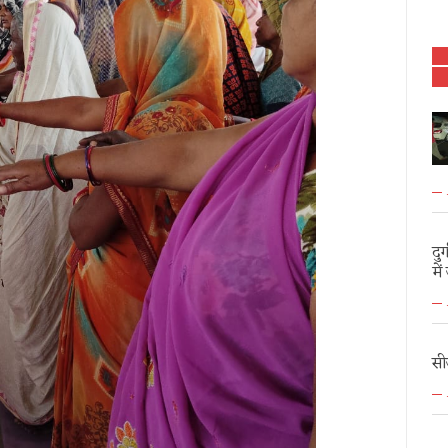
दु
में
सी